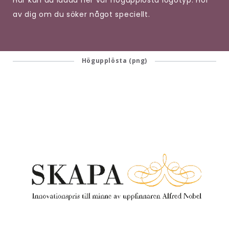
Här kan du ladda ner vår högupplösta logotyp. Hör
av dig om du söker något speciellt.
Högupplösta (png)