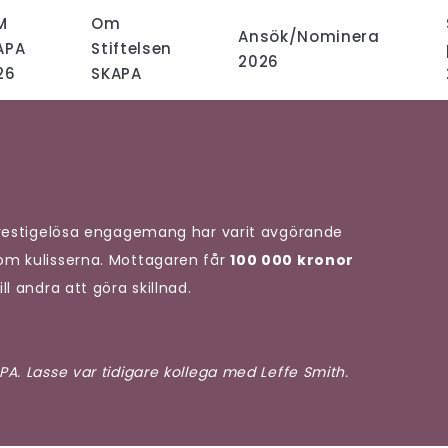
M
Om
Ansök/Nominera
APA
Stiftelsen
2026
26
SKAPA
 prestigelösa engagemang har varit avgörande
kom kulisserna. Mottagaren får
100 000 kronor
l andra att göra skillnad.
PA. Lasse var tidigare kollega med Leffe Smith.