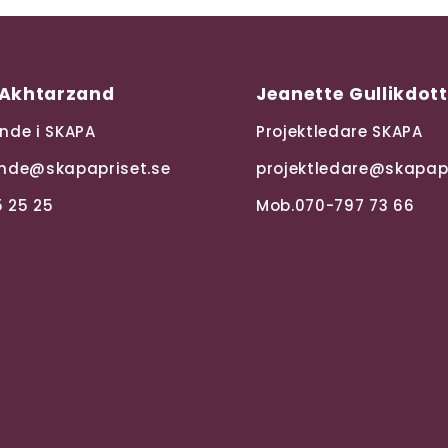
oo Akhtarzand
Jeanette Gullikdott
nde i SKAPA
Projektledare SKAPA
nde@skapapriset.se
projektledare@skapapr
 25 25
Mob.070-797 73 66