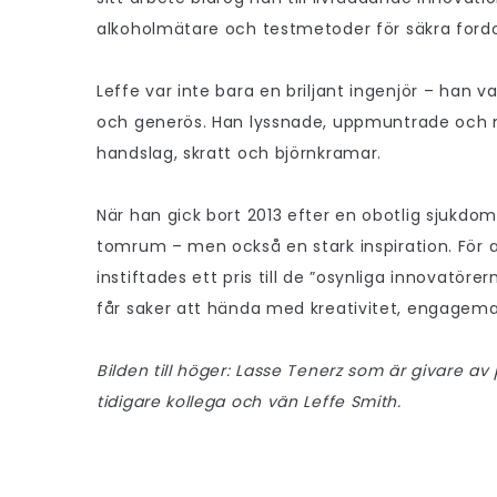
alkoholmätare och testmetoder för säkra ford
Leffe var inte bara en briljant ingenjör – han
och generös. Han lyssnade, uppmuntrade och
handslag, skratt och björnkramar.
När han gick bort 2013 efter en obotlig sjukdo
tomrum – men också en stark inspiration. För 
instiftades ett pris till de ”osynliga innovatöre
får saker att hända med kreativitet, engagema
Bilden till höger: Lasse Tenerz som är givare av 
tidigare kollega och vän Leffe Smith.