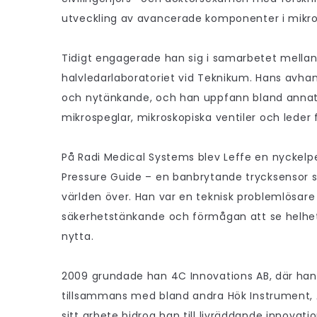
utveckling av avancerade komponenter i mikr
Tidigt engagerade han sig i samarbetet mella
halvledarlaboratoriet vid Teknikum. Hans avhan
och nytänkande, och han uppfann bland anna
mikrospeglar, mikroskopiska ventiler och leder 
På Radi Medical Systems blev Leffe en nyckelpe
Pressure Guide – en banbrytande trycksensor s
världen över. Han var en teknisk problemlösar
säkerhetstänkande och förmågan att se helheten
nytta.
2009 grundade han 4C Innovations AB, där han 
tillsammans med bland andra Hök Instrument, 
sitt arbete bidrog han till livräddande innovat