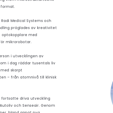
oformat.
n Radi Medical Systems och
dling präglades av kreativitet
t optokopplare med
för mikrorobotar.
rson i utvecklingen av
om i dag räddar tusentals liv
e med skarpt
 – från atomnivå till klinisk
fortsatte driva utveckling
Autoliv och Senseair. Genom
ioner, bland annat nya