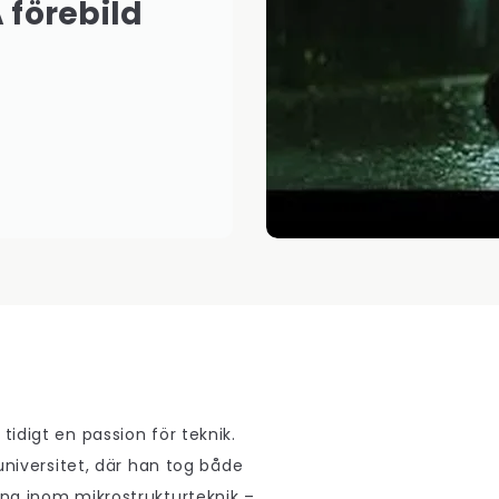
 förebild
tidigt en passion för teknik.
universitet, där han tog både
ng inom mikrostrukturteknik –