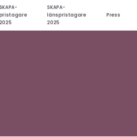
SKAPA-
SKAPA-
pristagare
länspristagare
Press
2025
2025