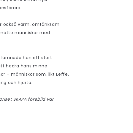
onsförare.
 var också varm, omtänksam
 mötte människor med
m lämnade han ett stort
att hedra hans minne
rna” – människor som, likt Leffe,
ng och hjärta.
priset SKAPA förebild var