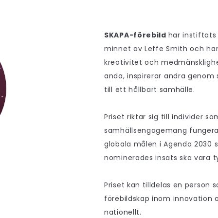
SKAPA-förebild
har instiftat
minnet av Leffe Smith och ha
kreativitet och medmänsklighet
anda, inspirerar andra genom s
till ett hållbart samhälle.
Priset riktar sig till individer 
samhällsengagemang fungerar 
globala målen i Agenda 2030 s
nominerades insats ska vara ty
Priset kan tilldelas en person s
förebildskap inom innovation o
nationellt.